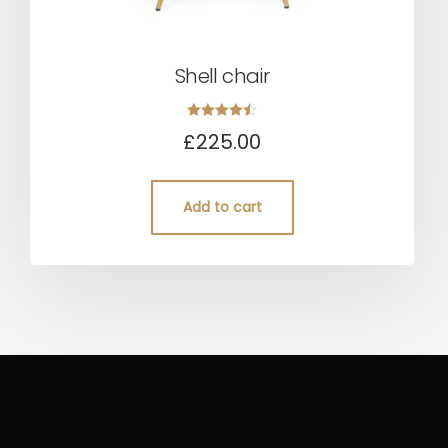
Shell chair
Rated
£
225.00
4.50
out of 5
Add to cart