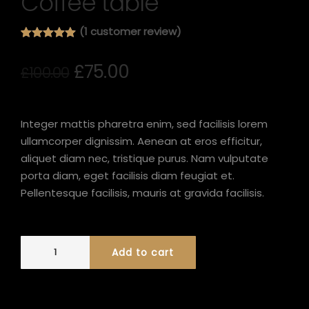
Coffee table
(
1
customer review)
Rated
1
5.00
out of 5
£
75.00
based on
£
100.00
customer
rating
Integer mattis pharetra enim, sed facilisis lorem
ullamcorper dignissim. Aenean at eros efficitur,
aliquet diam nec, tristique purus. Nam vulputate
porta diam, eget facilisis diam feugiat et.
Pellentesque facilisis, mauris at gravida facilisis.
Add to cart