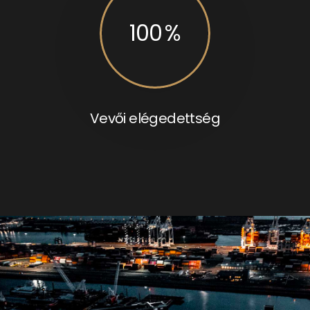
100
%
Vevői elégedettség